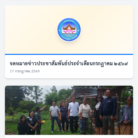
จดหมายข่าวประชาสัมพันธ์ประจำเดือนกรกฏาคม ๒๕๖๙
17 กรกฎาคม 2569