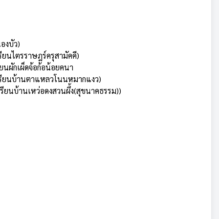
องบัว)
รียนไตรราษฎร์ครุสามัคคี)
ยนผักเผ็ดจ้อก้อน้อยคนา
รงเรียนบ้านตาแหลวโนนหมากแงว)
เรียนบ้านเหว่อดงสวนผึ้ง(สุขนาคธรรม))