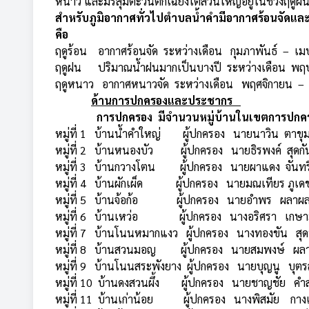
หนาว และมรสุมตะวันตกเฉียงใต้ส่วนใหญ่อยู่ในช่วงฤดูฝน
สำหรับภูมิอากาศทั่วไปตำบลน้ำคำมีอากาศร้อนจัดแล
คือ
ฤดูร้อน อากาศร้อนจัด ระหว่างเดือน กุมภาพันธ์ – เ
ฤดูฝน ปริมาณน้ำฝนมากเป็นบางปี ระหว่างเดือน พฤ
ฤดูหนาว อากาศหนาวจัด ระหว่างเดือน พฤศจิกายน –
ด้านการปกครองและประชากร
การปกครอง มีจำนวนหมู่บ้านในเขตการปกครอง
หมู่ที่ 1 บ้านน้ำคำใหญ่ ผู้ปกครอง นายนาวิน ตาขุ
หมู่ที่ 2 บ้านหนองบัว ผู้ปกครอง นายธิรพงค์ สุด
หมู่ที่ 3 บ้านกวางโตน ผู้ปกครอง นายผาแดง จัน
หมู่ที่ 4 บ้านผักเผ็ด ผู้ปกครอง นายมณเทียร ภู
หมู่ที่ 5 บ้านจ้อก้อ ผู้ปกครอง นายอำพร ผลา
หมู่ที่ 6 บ้านเหว่อ ผู้ปกครอง นางอริศรา เก
หมู่ที่ 7 บ้านโนนหมากแงว ผู้ปกครอง นางทองขัน สุ
หมู่ที่ 8 บ้านสวนมอญ ผู้ปกครอง นายสมพงษ์ ผ
หมู่ที่ 9 บ้านโนนสระพังยาง ผู้ปกครอง นายบุญนู 
หมู่ที่ 10 บ้านดงสวนผึ้ง ผู้ปกครอง นายชาญชัย คำส
หมู่ที่ 11 บ้านเก่าน้อย ผู้ปกครอง นางพิสมัย กา