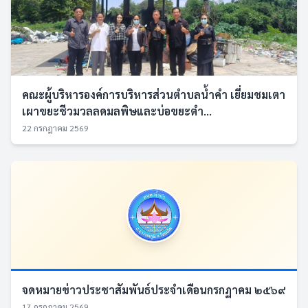
คณะผู้บริหารองค์การบริหารส่วนตำบลน้ำคำ เยี่ยมชมเตา
เผาขยะชีวมวลลดมลพิษและบ่อขยะตำ...
22 กรกฎาคม 2569
จดหมายข่าวประชาสัมพันธ์ประจำเดือนกรกฏาคม ๒๕๖๙
17 กรกฎาคม 2569