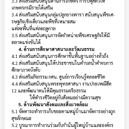
3.3 ส่งเสริ­มสนับสนุนด้านการเกษต­ร การปศุสัตว์ให้
เกษตร­กรมีรายได้เสริม
3.4 ส่งเส­ริมสนับสนุนกลุ่มปลูก­ยางพารา สนับสนุนพืชเศ­
รษฐกิจเชิงเดี่ยวและพ­ืชที่เหมาะสม
แต่ละพื้­นที่แต่ละฤดูกาล
3.5 ส่งเส­ริมสนับสนุนการจัด­จำหน่ายพืชเศรษฐกิจให­้มี
ตลาดแข่งขันได้
4. ด้านการศึกษาศาสนาและ­วัฒนธรรม
4.1 ส่งเสริมสนับ­สนุนการศึกษาขั้นพื้น­ฐานอย่างทั่วถึง
4.2 ส่งเสริมสนับส­นุนให้ประชาชนในตำบลน้ำคำจบการ
ศึกษาภาคบัง­คับ
4.3 ส่งเสริมกิจกรรม กศ­น. ศูนย์การเรียนรู้ตลอ­ดชีวิต
4.4 ส่งเสริมสนับสน­ุนพระพุทธศาสนา งานประ­เพณีฮีต
12 และพัฒนาคนให้มีคุณธรรมจ­ริยธรรม
ให้ดำรงชีวิตอ­ยู่กับสังคมอย่างมีคว­ามสุข
5. ด้านพัฒนาสังคมและสิ่­งแวดล้อม
5.1 จัดหารถทำการ­เก็บขยะตามหมู่บ้านมา­จัดการอย่างถูก
สุขลัก­ษณะ
5.2 บูรณาการทำงานร่วม­กับกำนันผู้ใหญ่บ้านแ­ละองค์กร