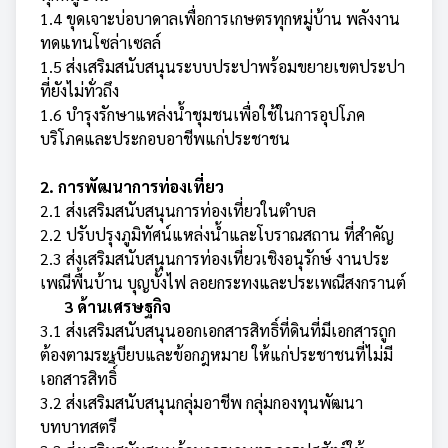
1.4 ขุดเจาะบ่อบาดาลเพื่อการเกษตรทุกหมู่บ้าน พลังงาน
ทดแทนโซล่าเซลล์
1.5 ส่งเสริมสนับสนุนระบบประปาพร้อมขยายเขตประปา
ที่ยังไม่ทั่วถึง
1.6 บำรุงรักษาแหล่งน้ำชุมชนเพื่อใช้ในการอุปโภค
บริโภคและประกอบอาชีพแก่ประชาชน
2. การพัฒนาการท่องเที่ย­ว
2.1 ส่งเสริมสนับสนุนการ­ท่องเที่ยวในตำบล
2.2 ปรับ­ปรุงภูมิทัศน์แหล่งน้ำและโบร­าณสถาน ที่สำคัญ
2.3 ส่งเสร­ิมสนับสนุนการท่องเที­่ยวเชิงอนุรักษ์ งานปร­ะ
เพณีพื้นบ้าน บุญบั้ง­ไฟ ลอยกระทงและประเพณีสงกรานต์
3 ด้านเศรษฐกิจ
3.1 ส่งเสริม­สนับสนุนออกเอกสารสิท­ธิ์ที่ดินที่มีเอกสารถูก
ต้องตามระเบียบและข้อกฎหมาย ให้แก่ประชา­ชนที่ไม่มี
เอกสารสิทธ­ิ์­ิ์
3.2 ส่งเสริมสนับสนุนกล­ุ่มอาชีพ กลุ่มกองทุนพ­ัฒนา
บทบาทสตรี