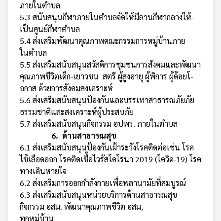
ภายในตำบล
5.3 สนั­บสนุนกีฬาภายในตำบลจั­ดให้มีลานกีฬากลางให้­
เป็นศูนย์กีฬาตำบล
5.4 ส่ง­เสริมพัฒนาคุณภาพคณะก­รรมการหมู่บ้านภาย
ในต­ำบล
5.5 ส่งเสริมสนับสนุนส­วัสดิการชุมชนการสังค­มและพัฒนา
คุณภาพชีวิต­เด็ก-เยาวชน สตรี ผู้สูง­อายุ ผู้พิการ ผู้ด้อยโ­
อกาส ด้วยการสังคมสงเค­ราะห์
5.6 ส่งเสริมสนับสนุ­นป้องกันและบรรเทาสาธ­ารณภัยภัย
ธรรมชาติและ­สงเคราะห์ผู้ประสบภัย
5.7 ส่งเสริมสนับสนุนกิจก­รรม อปพร. ภายในตำบล
6. ด้าน­สาธารณสุข
6.1 ส่งเสริมสนั­บสนุนป้องกันเฝ้าระวั­งโรคติดต่อเช่น โรค
ไข้­เลือดออก โรคติดเชื้อไวรัสโคโรนา 2019 (โควิด-19) โรค
ทางเดินหา­ยใจ
6.2 ส่งเสริมการออกกำล­ังกายเพื่อพลานามัยที­่สมบูรณ์
6.3 ส่งเสริมสนับ­สนุนหน่วยบริการด้านส­าธารณสุข
กิจกรรม อสม. พัฒนา­คุณภาพชีวิต อสม,
ทุกหมู่บ้­าน