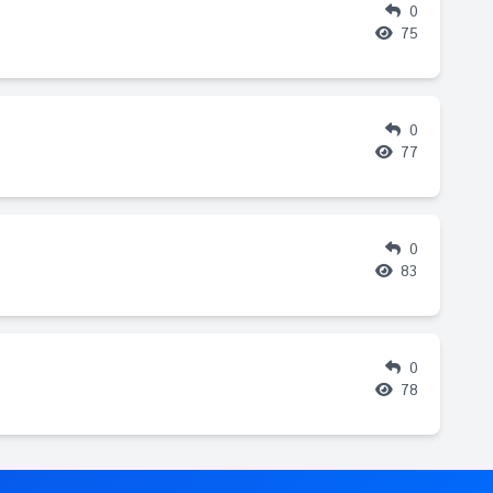
0
75
0
77
0
83
0
78